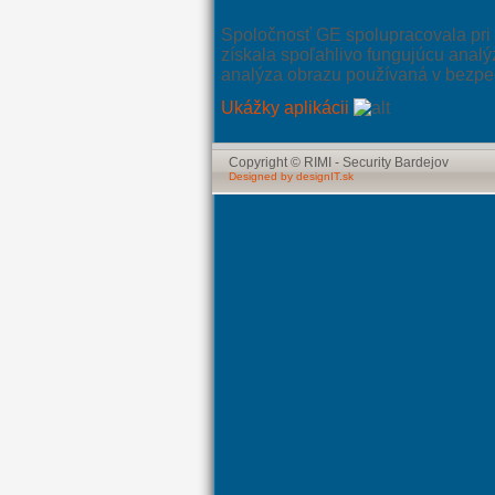
Spoločnosť GE spolupracovala pri 
získala spoľahlivo fungujúcu analýz
analýza obrazu používaná v bezp
Ukážky aplikácii
Copyright © RIMI - Security Bardejov
Designed by designIT.sk