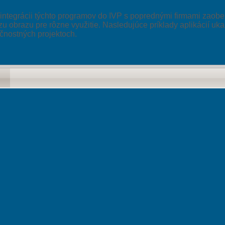
integrácii týchto programov do IVP s poprednými firmami zaobe
u obrazu pre rôzne využitie. Nasledujúce príklady aplikácií ukaz
ečnostných projektoch.