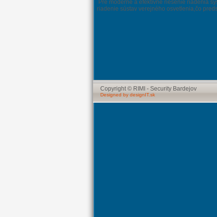
Pre moderné a efektívne riešenie riadenia sy
riadenie sústav verejného osvetlenia,čo pred
Copyright © RIMI - Security Bardejov
Designed by designIT.sk