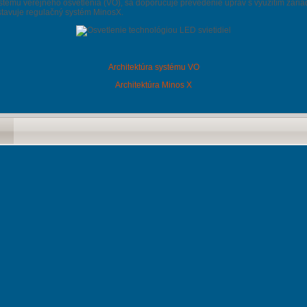
stému verejného osvetlenia (VO), sa doporučuje prevedenie úprav s využitím zariad
stavuje regulačný systém MinosX.
Architektúra systému VO
Architektúra Minos X