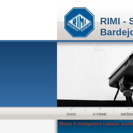
RIMI - 
Bardej
ÚVOD
O FIRME
RIEŠEN
Minos X inteligentné riadenie osvet