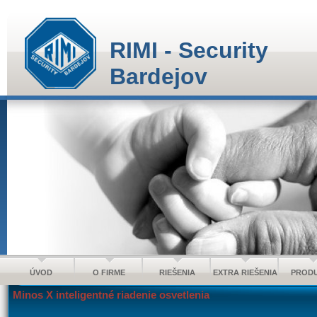
RIMI - Security
Bardejov
ÚVOD
O FIRME
RIEŠENIA
EXTRA RIEŠENIA
PROD
Minos X inteligentné riadenie osvetlenia