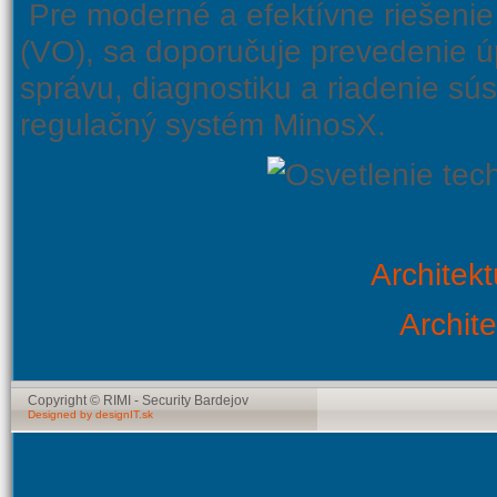
Pre moderné a efektívne riešenie
(VO), sa doporučuje prevedenie úp
správu, diagnostiku a riadenie sú
regulačný systém MinosX.
Architek
Archit
Copyright © RIMI - Security Bardejov
Designed by designIT.sk